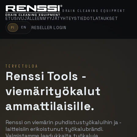
DRAIN CLEANING EQUIPMENT
ETUSIVU
JÄLLEENMYYJÄT
YHTEYSTIEDOT
LATAUKSET
RESELLER LOGIN
EN
FI
TERVETULOA
Renssi Tools -
viemärityökalut
ammattilaisille.
Renssi on viemärin puhdistustyökaluihin ja -
laitteisiin erikoistunut työkalubrändi.
Valmistamme laadukkaita työkaluja